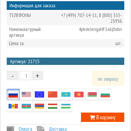
Информация для заказа:
ТЕЛЕФОНЫ
+7 (499) 707-14-11
,
8 (800) 333-
23956
Номенклатурный
4pkvktengxHF1x6j0xbn
артикул
Цена за
шт.
3
Артикул: 21715
2
-
+
1
по запросу
0
-1
В корзину
Оплата
Доставка