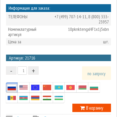
Информация для заказа:
ТЕЛЕФОНЫ
+7 (499) 707-14-11
,
8 (800) 333-
23957
Номенклатурный
10pknktengxHF1x1j5xbn
артикул
Цена за
шт.
3
Артикул: 21716
2
-
+
1
по запросу
0
-1
В корзину