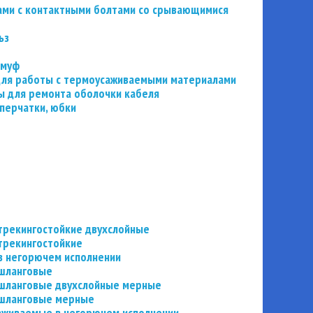
ьзами с контактными болтами со срывающимися
ьз
 муф
 для работы с термоусаживаемыми материалами
 для ремонта оболочки кабеля
перчатки, юбки
трекингостойкие двухслойные
трекингостойкие
в негорючем исполнении
 шланговые
шланговые двухслойные мерные
 шланговые мерные
аживаемые в негорючем исполнении