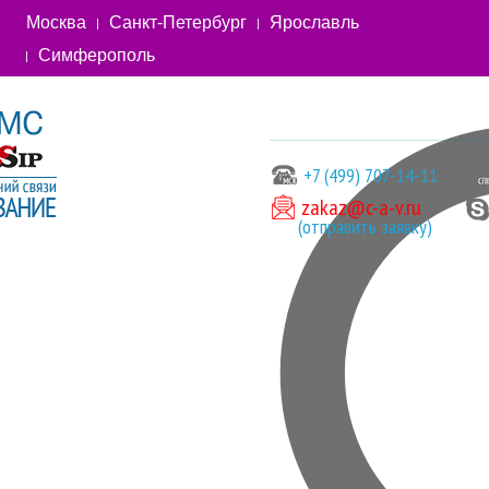
Москва
Санкт-Петербург
Ярославль
Симферополь
+7 (499) 707-14-11
zakaz@c-a-v.ru
(отправить заявку)