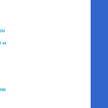
PDU
5 кв
ЭМИ