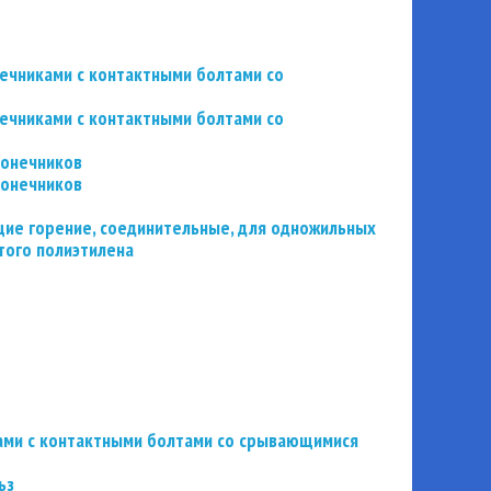
нечниками с контактными болтами со
нечниками с контактными болтами со
конечников
конечников
ие горение, соединительные, для одножильных
того полиэтилена
ьзами с контактными болтами со срывающимися
ьз