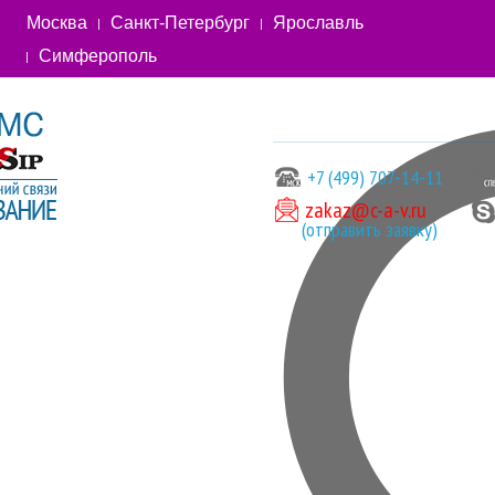
Москва
Санкт-Петербург
Ярославль
Симферополь
+7 (499) 707-14-11
zakaz@c-a-v.ru
(отправить заявку)