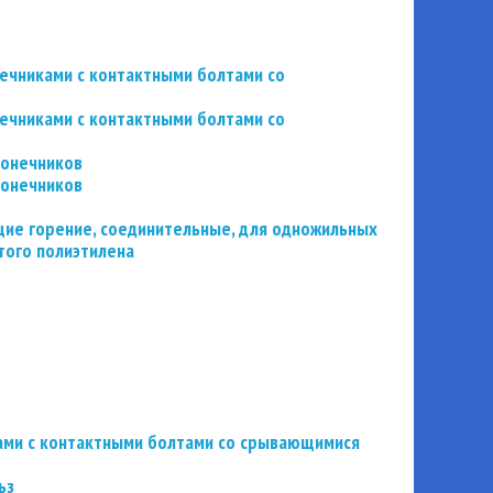
нечниками с контактными болтами со
нечниками с контактными болтами со
конечников
конечников
ие горение, соединительные, для одножильных
того полиэтилена
ьзами с контактными болтами со срывающимися
ьз