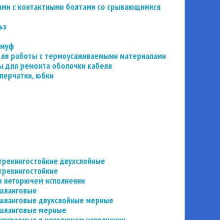
ьзами с контактными болтами со срывающимися
ьз
 муф
 для работы с термоусаживаемыми материалами
 для ремонта оболочки кабеля
перчатки, юбки
трекингостойкие двухслойные
трекингостойкие
в негорючем исполнении
 шланговые
шланговые двухслойные мерные
 шланговые мерные
аживаемые в негорючем исполнении