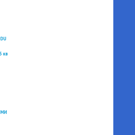
PDU
5 кв
ЭМИ