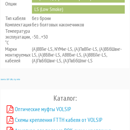
Опции
LS (Low Smoke)
Тип кабеля
без брони
Комплектация
без болтовых наконечников
Температура
эксплуатации,
-50...+50
˚С
Марки
(А)ВВГнг-LS, NYMнг-LS, (А)ПвВГнг-LS, (А)ВБбШвнг-
монтируемых
LS, (А)ВБВнг-LS, АВВБнг-LS, (А)ВВБГнг-LS,
кабелей
(А)ПвБбШвнг-LS, (А)ПвБбШпнг-LS
Joomla SEF URLs by Artio
Каталог:
Оптические муфты VOLSIP
Схемы крепления FTTH кабеля от VOLSIP