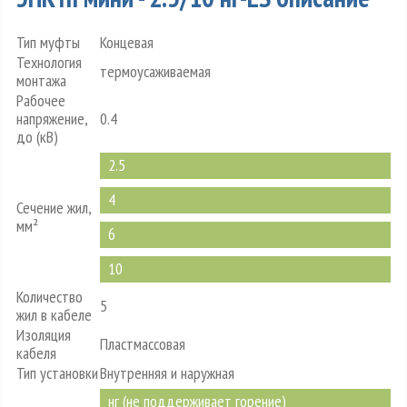
Тип муфты
Концевая
Технология
термоусаживаемая
монтажа
Рабочее
напряжение,
0.4
до (кВ)
2.5
4
Сечение жил,
мм²
6
10
Количество
5
жил в кабеле
Изоляция
Пластмассовая
кабеля
Тип установки
Внутренняя и наружная
нг (не поддерживает горение)