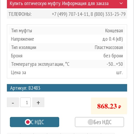
Купить оптическую муфту. Информация для заказа
ТЕЛЕФОНЫ:
+7 (499) 707-14-11
,
8 (800) 333-23-79
Тип муфты
Концевая
Напряжение
до 0.4 (кВ)
Тип изоляции
Пластмассовая
Броня
без брони
Температура эксплуатации, °С
-50...+50
Цена за
шт.
3
Артикул: 82483
2
-
+
1
868.23
₽
0
С НДС
Без НДС
-1