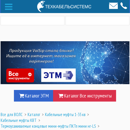
Каталог ЭТМ
Каталог Все инструменты
Все для ВОЛС
>
Каталог
>
Кабельные муфты 1-35 кв
>
Кабельные муфты КВТ
>
Термоусаживаемые концевые мини-муфты ПКТп мини нг-LS
>