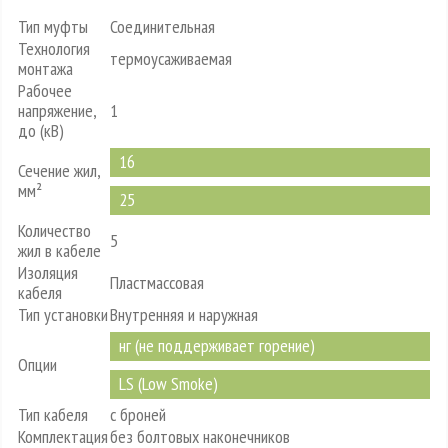
Тип муфты
Соединительная
Технология
термоусаживаемая
монтажа
Рабочее
напряжение,
1
до (кВ)
16
Сечение жил,
мм²
25
Количество
5
жил в кабеле
Изоляция
Пластмассовая
кабеля
Тип установки
Внутренняя и наружная
нг (не поддерживает горение)
Опции
LS (Low Smoke)
Тип кабеля
с броней
Комплектация
без болтовых наконечников