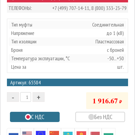
ТЕЛЕФОНЫ:
+7 (499) 707-14-11
,
8 (800) 333-23-79
Тип муфты
Соединительная
Напряжение
до 1 (кВ)
Тип изоляции
Пластмассовая
Броня
с броней
Температура эксплуатации, °С
-50...+50
Цена за
шт.
3
Артикул: 65584
2
-
+
1
1 916.67
₽
0
С НДС
Без НДС
-1