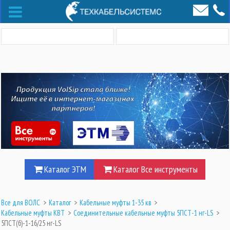
Каталог ЭТМ
Каталог Все инструменты
Все для ВОЛС
>
Каталог
>
Кабельные муфты 1-35 кв
>
Кабельные муфты КВТ
>
Соединительные кабельные муфты 5ПСТ-1 нг-LS
>
5ПСТ(б)-1-16/25 нг-LS