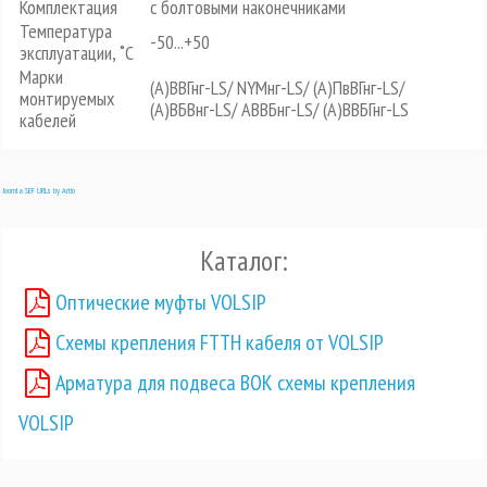
Комплектация
с болтовыми наконечниками
Температура
-50...+50
эксплуатации, ˚С
Марки
(А)ВВГнг-LS/ NYMнг-LS/ (А)ПвВГнг-LS/
монтируемых
(А)ВБВнг-LS/ АВВБнг-LS/ (А)ВВБГнг-LS
кабелей
Joomla SEF URLs by Artio
Каталог:
Оптические муфты VOLSIP
Схемы крепления FTTH кабеля от VOLSIP
Арматура для подвеса ВОК схемы крепления
VOLSIP