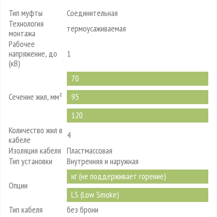
Тип муфты
Соединительная
Технология
термоусаживаемая
монтажа
Рабочее
напряжение, до
1
(кВ)
70
Сечение жил, мм²
95
120
Количество жил в
4
кабеле
Изоляция кабеля
Пластмассовая
Тип установки
Внутренняя и наружная
нг (не поддерживает горение)
Опции
LS (Low Smoke)
Тип кабеля
без брони