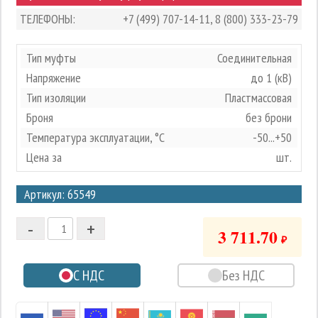
ТЕЛЕФОНЫ:
+7 (499) 707-14-11
,
8 (800) 333-23-79
Тип муфты
Соединительная
Напряжение
до 1 (кВ)
Тип изоляции
Пластмассовая
Броня
без брони
Температура эксплуатации, °С
-50...+50
Цена за
шт.
3
Артикул: 65549
2
-
+
1
3 711.70
₽
0
С НДС
Без НДС
-1