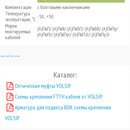
Комплектация
с болтовыми наконечниками
Температура
-50...+50
эксплуатации, ˚С
Марки
(А)ПвП/ (А)ПвВ/ (А)ПвБП/ (А)ПвБВ/ (А)ПвПу/
монтируемых
(А)ПвПг/ (А)ПвПуг/ (А)ПвП2г/ (А)ПвПу2г
кабелей
Joomla SEF URLs by Artio
Каталог:
Оптические муфты VOLSIP
Схемы крепления FTTH кабеля от VOLSIP
Арматура для подвеса ВОК схемы крепления
VOLSIP