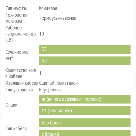
Тип муфты
Концевая
Технология
термоусаживаемая
монтажа
Рабочее
напряжение, до
10
(кВ)
35
Сечение жил,
мм²
50
Количество жил
1
в кабеле
Изоляция кабеля
Сшитый полиэтилен
Тип установки
Внутренняя
нг (не поддерживает горение)
Опции
LS (Low Smoke)
без брони
Тип кабеля
с броней