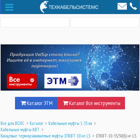
Каталог ЭТМ
Каталог Все инструменты
Все для ВОЛС
>
Каталог
>
Кабельные муфты 1-35 кв
>
Кабельные муфты КВТ
>
Концевые термоусаживаемые муфты 1ПКВТ-10 нг-LS
>
1ПКВТ-10-35/50(Б) нг-LS