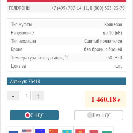
ТЕЛЕФОНЫ:
+7 (499) 707-14-11
,
8 (800) 333-23-79
Тип муфты
Концевая
Напряжение
до 10 (кВ)
Тип изоляции
Сшитый полиэтилен
Броня
без брони, с броней
Температура эксплуатации, °С
-50...+50
Цена за
шт.
3
Артикул: 76418
2
-
+
1
1 460.18
₽
0
С НДС
Без НДС
-1