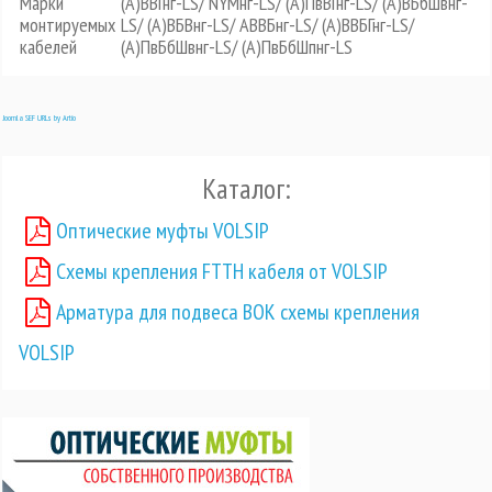
Марки
(А)ВВГнг-LS/ NYMнг-LS/ (А)ПвВГнг-LS/ (А)ВБбШвнг-
монтируемых
LS/ (А)ВБВнг-LS/ АВВБнг-LS/ (А)ВВБГнг-LS/
кабелей
(А)ПвБбШвнг-LS/ (А)ПвБбШпнг-LS
Joomla SEF URLs by Artio
Каталог:
Оптические муфты VOLSIP
Схемы крепления FTTH кабеля от VOLSIP
Арматура для подвеса ВОК схемы крепления
VOLSIP