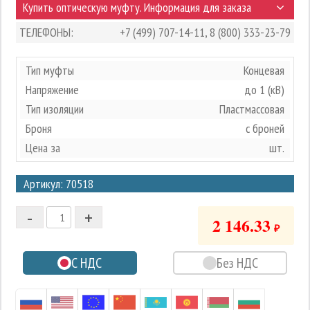
Купить оптическую муфту. Информация для заказа
ТЕЛЕФОНЫ:
+7 (499) 707-14-11
,
8 (800) 333-23-79
Тип муфты
Концевая
Напряжение
до 1 (кВ)
Тип изоляции
Пластмассовая
Броня
с броней
Цена за
шт.
3
Артикул: 70518
2
-
+
1
2 146.33
₽
0
С НДС
Без НДС
-1