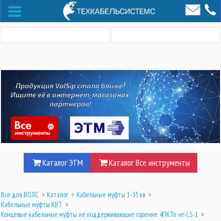
Каталог ЭТМ
Каталог Все инструменты
Все для ВОЛС
>
Каталог
>
Кабельные муфты 1-35 кв
>
Кабельные муфты КВТ
>
Концевые кабельные муфты не поддерживающие горение 4ПКТп-нг-LS-1
>