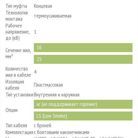
Тип муфты
Концевая
Технология
термоусаживаемая
монтажа
Рабочее
напряжение,
1
до (кВ)
16
Сечение жил,
мм²
25
Количество
4
жил в кабеле
Изоляция
Пластмассовая
кабеля
Тип установки
Внутренняя и наружная
нг (не поддерживает горение)
Опции
LS (Low Smoke)
Тип кабеля
с броней
Комплектация
с болтовыми наконечниками