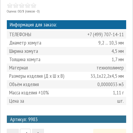
Оценка: 0.0/
5
(голосов - 0)
Информация для заказа:
ТЕЛЕФОНЫ
+7 (499) 707-14-11
Диаметр хомута
9,2 ... 10,3 мм
Ширина хомута
4,5 мм
Толщина хомута
1,7 мм
Материал
технополимер
Размеры изделия (Д х Ш х В)
33,1х22,2х4,5 мм
Объём изделия
0,0000033 м3
Масса изделия ±10%
1,11 г
Цена за
шт.
3
Артикул: 9983
2