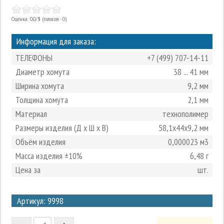
Оценка: 0.0/
5
(голосов - 0)
Информация для заказа:
ТЕЛЕФОНЫ
+7 (499) 707-14-11
Диаметр хомута
38 ... 41 мм
Ширина хомута
9,2 мм
Толщина хомута
2,1 мм
Материал
технополимер
Размеры изделия (Д х Ш х В)
58,1х44х9,2 мм
Объём изделия
0,000023 м3
Масса изделия ±10%
6,48 г
Цена за
шт.
3
Артикул: 9998
2