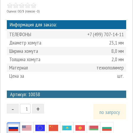
Оценка: 0.0/
5
(голосов - 0)
Информация для заказа:
ТЕЛЕФОНЫ
+7 (499) 707-14-11
Диаметр хомута
23,1 мм
Ширина хомута
8,0 мм
Толщина хомута
2,0 мм
Материал
технополимер
Цена за
шт.
3
Артикул: 10038
2
-
+
1
по запросу
0
-1