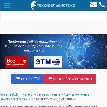
Каталог ЭТМ
Каталог Все инструменты
Все для ВОЛС
>
Каталог
>
Бандажная лента
>
Хомуты ленточные
>
Хомуты пластиковые
>
Хомут пластиковый Ezyclik 10,0 мм