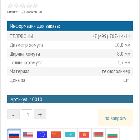
Оценка: 0.0/
5
(голосов - 0)
Информация для заказа:
ТЕЛЕФОНЫ
+7 (499) 707-14-11
Диаметр хомута
10,0 мм
Ширина хомута
8,0 мм
Толщина хомута
1,7 мм
Материал
технополимер
Цена за
шт.
3
Артикул: 10010
2
-
+
1
по запросу
0
-1