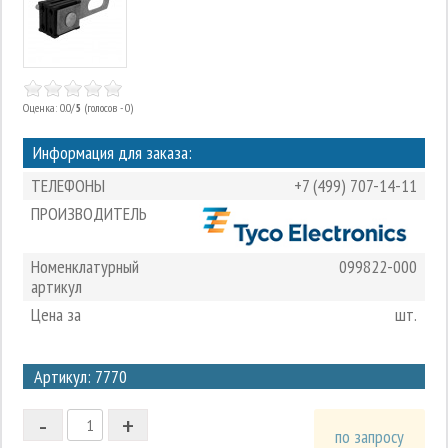
Оценка: 0.0/
5
(голосов - 0)
Информация для заказа:
ТЕЛЕФОНЫ
+7 (499) 707-14-11
ПРОИЗВОДИТЕЛЬ
Номенклатурный
099822-000
артикул
Цена за
шт.
3
Артикул: 7770
2
-
+
1
по запросу