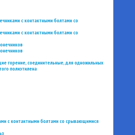
нечниками с контактными болтами со
нечниками с контактными болтами со
конечников
конечников
ие горение, соединительные, для одножильных
того полиэтилена
ьзами с контактными болтами со срывающимися
ьз