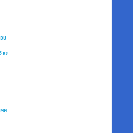
PDU
5 кв
ЭМИ