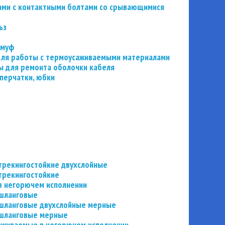
ьзами с контактными болтами со срывающимися
ьз
 муф
 для работы с термоусаживаемыми материалами
 для ремонта оболочки кабеля
перчатки, юбки
трекингостойкие двухслойные
трекингостойкие
в негорючем исполнении
 шланговые
шланговые двухслойные мерные
 шланговые мерные
аживаемые в негорючем исполнении