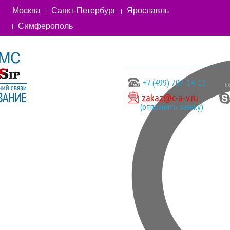
Москва
Санкт-Петербург
Ярославль
Симферополь
+7 (499) 707-14-11
zakaz@c-a-v.ru
(отправить заявку)