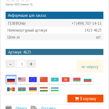
Оценка: 0.0/
5
(голосов - 0)
Информация для заказа:
ТЕЛЕФОНЫ
+7 (499) 707-14-11
Номенклатурный артикул
1422-4625
Цена за
шт.
3
Артикул: 4625
2
-
+
1
по запросу
0
-1
В корзину
Оплата
Доставка