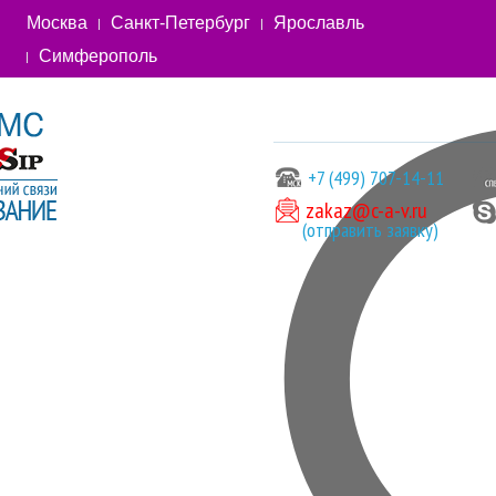
Москва
Санкт-Петербург
Ярославль
Симферополь
+7 (499) 707-14-11
zakaz@c-a-v.ru
(отправить заявку)