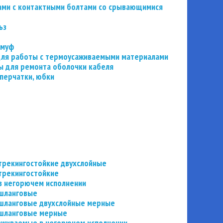
ьзами с контактными болтами со срывающимися
ьз
 муф
 для работы с термоусаживаемыми материалами
 для ремонта оболочки кабеля
перчатки, юбки
трекингостойкие двухслойные
трекингостойкие
в негорючем исполнении
 шланговые
шланговые двухслойные мерные
 шланговые мерные
аживаемые в негорючем исполнении