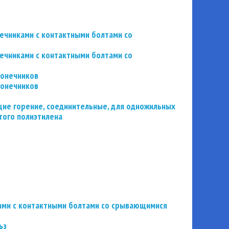
нечниками с контактными болтами со
нечниками с контактными болтами со
конечников
конечников
ие горение, соединительные, для одножильных
того полиэтилена
ьзами с контактными болтами со срывающимися
ьз