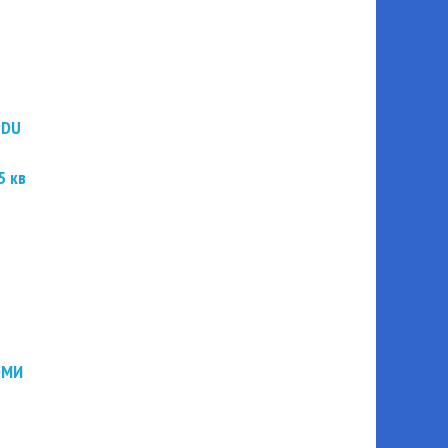
PDU
5 кв
ЭМИ