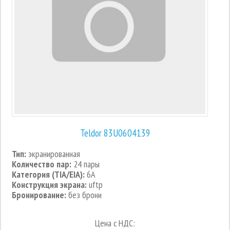
Teldor 83U0604139
Тип:
экранированная
Количество пар:
24 пары
Категория (TIA/EIA):
6A
Конструкция экрана:
uftp
Бронирование:
без брони
Цена с НДС: