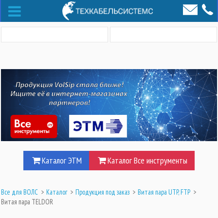
Каталог ЭТМ
Каталог Все инструменты
Все для ВОЛС
>
Каталог
>
Продукция под заказ
>
Витая пара UTP, FTP
>
Витая пара TELDOR