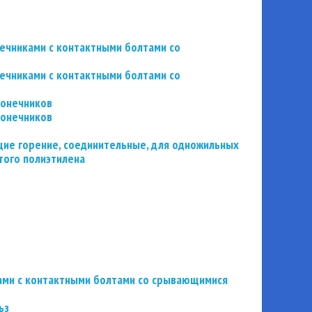
нечниками с контактными болтами со
нечниками с контактными болтами со
конечников
конечников
ие горение, соединительные, для одножильных
того полиэтилена
ьзами с контактными болтами со срывающимися
ьз