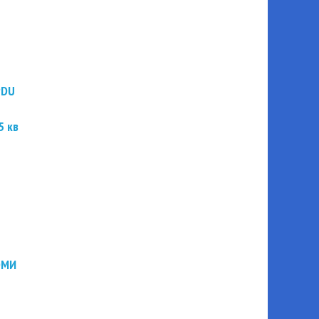
PDU
5 кв
ЭМИ