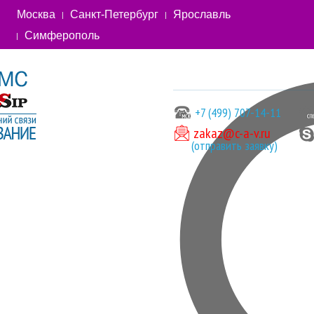
Москва
Санкт-Петербург
Ярославль
Симферополь
+7 (499) 707-14-11
zakaz@c-a-v.ru
(отправить заявку)