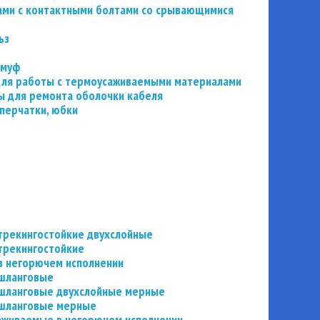
ьзами с контактными болтами со срывающимися
ьз
 муф
 для работы с термоусаживаемыми материалами
 для ремонта оболочки кабеля
перчатки, юбки
трекингостойкие двухслойные
трекингостойкие
в негорючем исполнении
 шланговые
шланговые двухслойные мерные
 шланговые мерные
аживаемые в негорючем исполнении