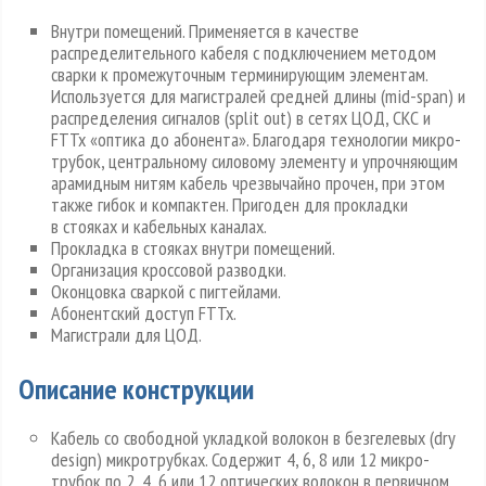
Внутри помещений. Применяется в качестве
распределительного кабеля с подключением методом
сварки к промежуточным терминирующим элементам.
Используется для магистралей средней длины (mid-span) и
распределения сигналов (split out) в сетях ЦОД, СКС и
FTTx «оптика до абонента». Благодаря технологии микро-
трубок, центральному силовому элементу и упрочняющим
арамидным нитям кабель чрезвычайно прочен, при этом
также гибок и компактен. Пригоден для прокладки
в стояках и кабельных каналах.
Прокладка в стояках внутри помещений.
Организация кроссовой разводки.
Оконцовка сваркой с пигтейлами.
Абонентский доступ FTTx.
Магистрали для ЦОД.
Описание конструкции
Кабель со свободной укладкой волокон в безгелевых (dry
design) микротрубках. Содержит 4, 6, 8 или 12 микро-
трубок по 2, 4, 6 или 12 оптических волокон в первичном