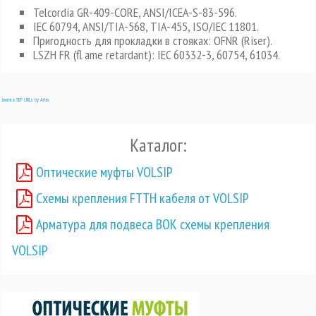
Telcordia GR-409-CORE, ANSI/ICEA-S-83-596.
IEC 60794, ANSI/TIA-568, TIA-455, ISO/IEC 11801.
Пригодность для прокладки в стояках: OFNR (Riser).
LSZH FR (fl ame retardant): IEC 60332-3, 60754, 61034.
Joomla SEF URLs by Artio
Каталог:
Оптические муфты VOLSIP
Схемы крепления FTTH кабеля от VOLSIP
Арматура для подвеса ВОК схемы крепления
VOLSIP