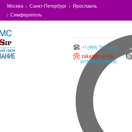
Москва
Санкт-Петербург
Ярославль
Симферополь
+7 (499) 707-14-11
zakaz@c-a-v.ru
(отправить заявку)