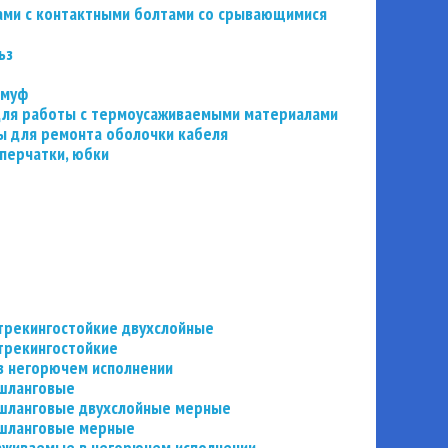
ьзами с контактными болтами со срывающимися
ьз
 муф
 для работы с термоусаживаемыми материалами
 для ремонта оболочки кабеля
перчатки, юбки
трекингостойкие двухслойные
трекингостойкие
в негорючем исполнении
 шланговые
шланговые двухслойные мерные
 шланговые мерные
аживаемые в негорючем исполнении