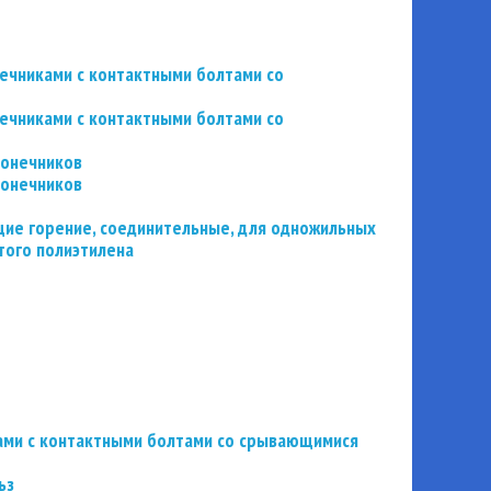
нечниками с контактными болтами со
нечниками с контактными болтами со
конечников
конечников
ие горение, соединительные, для одножильных
того полиэтилена
ьзами с контактными болтами со срывающимися
ьз