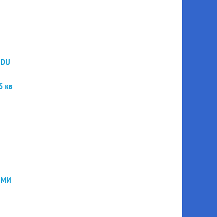
PDU
5 кв
ЭМИ