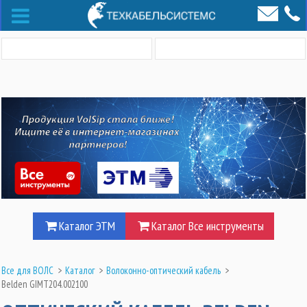
Каталог ЭТМ
Каталог Все инструменты
Все для ВОЛС
>
Каталог
>
Волоконно-оптический кабель
>
Belden GIMT204.002100