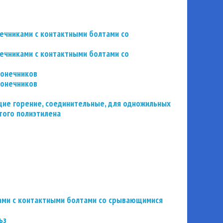
нечниками с контактными болтами со
нечниками с контактными болтами со
конечников
конечников
ие горение, соединительные, для одножильных
того полиэтилена
ьзами с контактными болтами со срывающимися
ьз