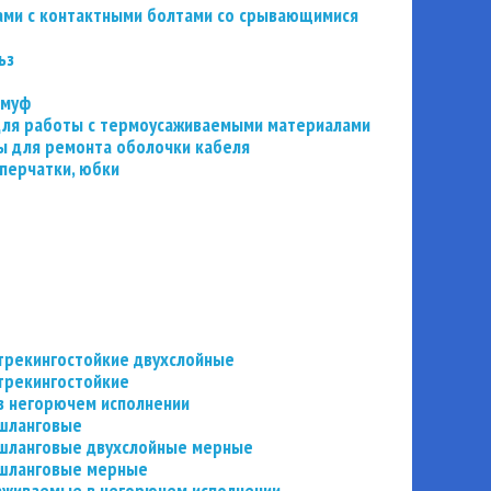
ьзами с контактными болтами со срывающимися
ьз
 муф
 для работы с термоусаживаемыми материалами
 для ремонта оболочки кабеля
перчатки, юбки
трекингостойкие двухслойные
трекингостойкие
в негорючем исполнении
 шланговые
шланговые двухслойные мерные
 шланговые мерные
аживаемые в негорючем исполнении