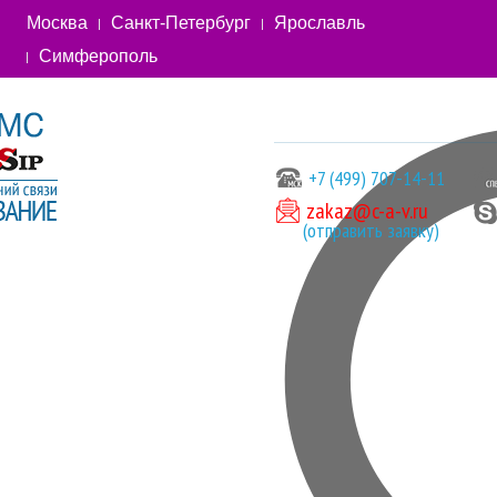
Москва
Санкт-Петербург
Ярославль
Симферополь
+7 (499) 707-14-11
zakaz@c-a-v.ru
(отправить заявку)