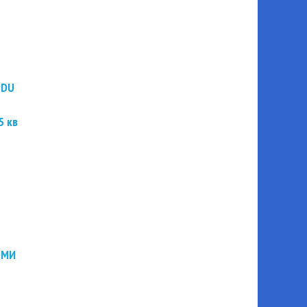
PDU
5 кв
ЭМИ