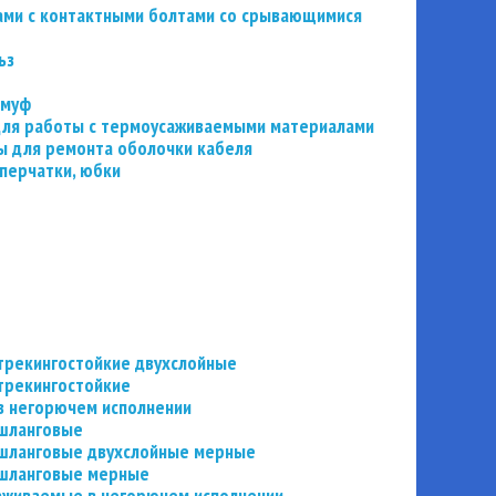
ьзами с контактными болтами со срывающимися
ьз
 муф
 для работы с термоусаживаемыми материалами
 для ремонта оболочки кабеля
перчатки, юбки
трекингостойкие двухслойные
трекингостойкие
в негорючем исполнении
 шланговые
шланговые двухслойные мерные
 шланговые мерные
аживаемые в негорючем исполнении