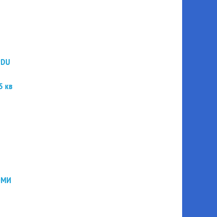
PDU
5 кв
ЭМИ