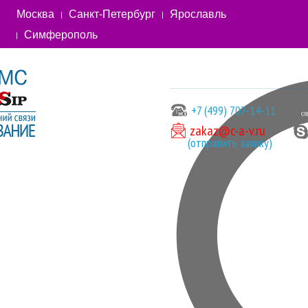
Москва
Санкт-Петербург
Ярославль
Симферополь
+7 (499) 707-14-11
zakaz@c-a-v.ru
(отправить заявку)