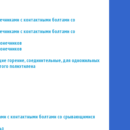
нечниками с контактными болтами со
нечниками с контактными болтами со
конечников
конечников
ие горение, соединительные, для одножильных
того полиэтилена
ьзами с контактными болтами со срывающимися
ьз