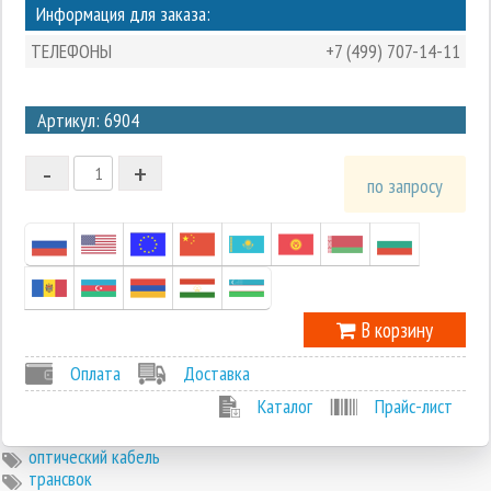
Информация для заказа:
ТЕЛЕФОНЫ
+7 (499) 707-14-11
3
Артикул: 6904
2
-
+
1
по запросу
0
-1
В корзину
Оплата
Доставка
Каталог
Прайс-лист
оптический кабель
трансвок