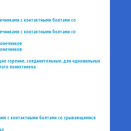
нечниками с контактными болтами со
нечниками с контактными болтами со
конечников
конечников
ие горение, соединительные, для одножильных
того полиэтилена
ьзами с контактными болтами со срывающимися
ьз