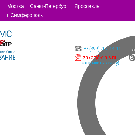
Москва
Санкт-Петербург
Ярославль
Симферополь
+7 (499) 707-14-11
zakaz@c-a-v.ru
(отправить заявку)