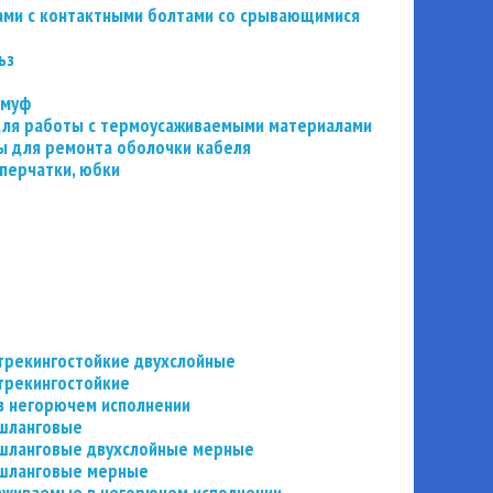
ьзами с контактными болтами со срывающимися
ьз
 муф
 для работы с термоусаживаемыми материалами
 для ремонта оболочки кабеля
перчатки, юбки
трекингостойкие двухслойные
трекингостойкие
в негорючем исполнении
 шланговые
шланговые двухслойные мерные
 шланговые мерные
аживаемые в негорючем исполнении