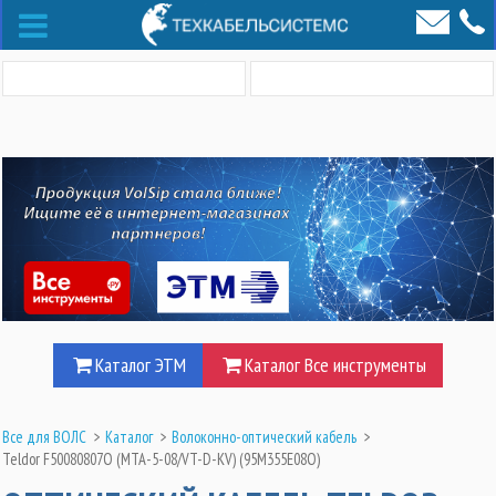
Каталог ЭТМ
Каталог Все инструменты
Все для ВОЛС
>
Каталог
>
Волоконно-оптический кабель
>
Teldor F50080807O (MTA-5-08/VT-D-KV) (95M355E08O)