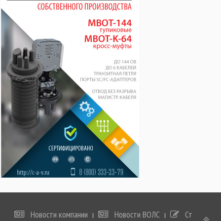
Внутри помещений. Полностью диэлектрический кабель с
плотным буфером, распределительный, с возможностью
непосредственного подключения разъемов.
Оптимизирован для применения в рамках
централизованных волоконно-оптических сетей (TSB-72).
Поддерживает передачу данных на короткие и средние
расстояния. Используется для стационарной прокладки
магистральных кабельных подсистем, а также в рамках
локальных сетей внутри помещений. Пригоден для
прокладки в стояках и кабельных каналах.
Описание конструкции
Кабель содержит от 6-ти до 24-х оптических волокон в
буферном покрытии внешним диаметром 0,9 мм. Волокна
свиты вокруг диэлектрического центрального силового
элемента. Каждое волокно имеет цветовую кодировку. В
кабелях емкостью более 24-х волокон волокна
формируются в группы. Конструкция усилена
упрочняющими арамидными нитями и защищена внешней
оболочкой из огнестойкого поливинилхлорида.
Новости компании
Новости ВОЛС
Статьи