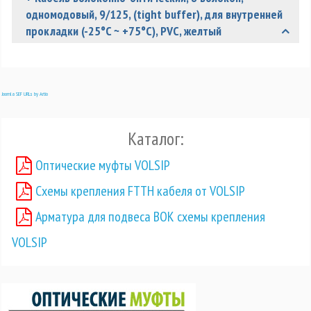
одномодовый, 9/125, (tight buffer), для внутренней
прокладки (-25°C ~ +75°C), PVC, желтый
F50080807O
18 волокон:
Joomla SEF URLs by Artio
1 - Внешняя оболочка
Каталог:
2 - Упрочняющие нити
Оптические муфты VOLSIP
3 - Буфер
Схемы крепления FTTH кабеля от VOLSIP
4 - Оптическое волокно
Арматура для подвеса ВОК схемы крепления
5 - Центральный силовой
элемент
VOLSIP
Применение оптического кабеля