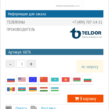
Информация для заказа:
ТЕЛЕФОНЫ
+7 (499) 707-14-11
ПРОИЗВОДИТЕЛЬ
3
Артикул: 6076
2
-
+
1
по запросу
0
-1
В корзину
Оплата
Доставка