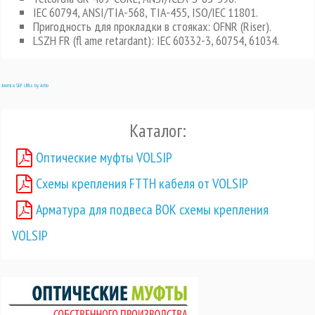
IEC 60794, ANSI/TIA-568, TIA-455, ISO/IEC 11801.
Пригодность для прокладки в стояках: OFNR (Riser).
LSZH FR (fl ame retardant): IEC 60332-3, 60754, 61034.
Joomla SEF URLs by Artio
Каталог:
Оптические муфты VOLSIP
Схемы крепления FTTH кабеля от VOLSIP
Арматура для подвеса ВОК схемы крепления
VOLSIP