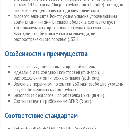
кабеля 144 волокна. Микро-трубки (microbundle) свободно
свиты вокруг центрального диэлектрического.
силового элемента. Конструкция усилена упрочняющими
арамидными нитями. Внешняя оболочка соответствует
требованиям для прокладки в стояках, выполнена из
малодымного безгалогенного компаунда, не
распространяющего горение (LSZH).
Особенности и преимущества
Очень гибкий, компактный и прочный кабель.
Идеально для средних магистралей (mid-span) и
распределения оптических сигналов (split out).
Волокна в первичном покрытии 250 мкм свободно уложены
в сухих безгелевых микротрубках.
Безопасная безгалогенная оболочка LSZH (нг-HF).
Соответствует требованиям OFNR (Riser).
Соответствие стандартам
Telcordia GR-409-CORE, ANSI/ICEA-S-83-596.