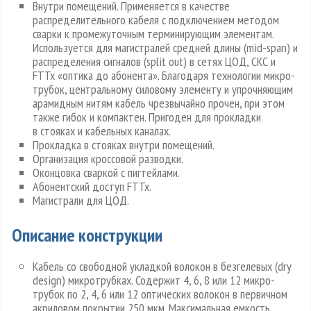
Внутри помещений. Применяется в качестве
распределительного кабеля с подключением методом
сварки к промежуточным терминирующим элементам.
Используется для магистралей средней длины (mid-span) и
распределения сигналов (split out) в сетях ЦОД, СКС и
FTTx «оптика до абонента». Благодаря технологии микро-
трубок, центральному силовому элементу и упрочняющим
арамидным нитям кабель чрезвычайно прочен, при этом
также гибок и компактен. Пригоден для прокладки
в стояках и кабельных каналах.
Прокладка в стояках внутри помещений.
Организация кроссовой разводки.
Оконцовка сваркой с пигтейлами.
Абонентский доступ FTTx.
Магистрали для ЦОД.
Описание конструкции
Кабель со свободной укладкой волокон в безгелевых (dry
design) микротрубках. Содержит 4, 6, 8 или 12 микро-
трубок по 2, 4, 6 или 12 оптических волокон в первичном
акриловом покрытии 250 мкм. Максимальная емкость