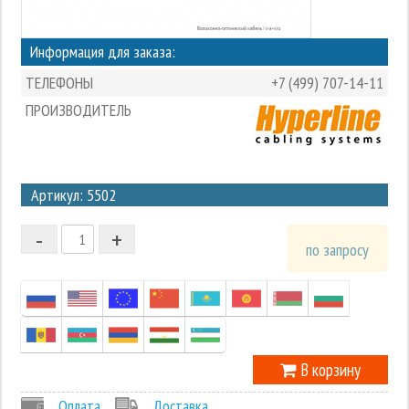
Информация для заказа:
ТЕЛЕФОНЫ
+7 (499) 707-14-11
ПРОИЗВОДИТЕЛЬ
3
Артикул: 5502
2
-
+
1
по запросу
0
-1
В корзину
Оплата
Доставка