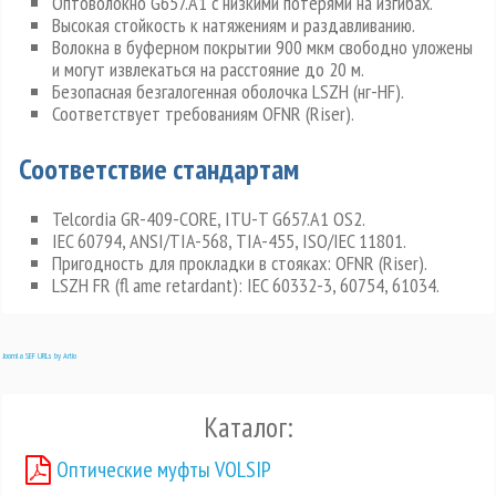
Оптоволокно G657.А1 с низкими потерями на изгибах.
Высокая стойкость к натяжениям и раздавливанию.
Волокна в буферном покрытии 900 мкм свободно уложены
и могут извлекаться на расстояние до 20 м.
Безопасная безгалогенная оболочка LSZH (нг-HF).
Соответствует требованиям OFNR (Riser).
Соответствие стандартам
Telcordia GR-409-CORE, ITU-T G657.A1 OS2.
IEC 60794, ANSI/TIA-568, TIA-455, ISO/IEC 11801.
Пригодность для прокладки в стояках: OFNR (Riser).
LSZH FR (fl ame retardant): IEC 60332-3, 60754, 61034.
Joomla SEF URLs by Artio
Каталог:
Оптические муфты VOLSIP