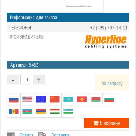
Информация для заказа:
ТЕЛЕФОНЫ
+7 (499) 707-14-11
ПРОИЗВОДИТЕЛЬ
3
Артикул: 5463
2
-
+
1
по запросу
0
-1
В корзину
Оплата
Доставка