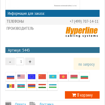
Информация для заказа:
ТЕЛЕФОНЫ
+7 (499) 707-14-11
ПРОИЗВОДИТЕЛЬ
3
Артикул: 5443
2
-
+
1
по запросу
0
-1
В корзину
Оплата
Доставка