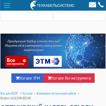
Каталог ЭТМ
Каталог Все инструменты
Все для ВОЛС
>
Каталог
>
Волоконно-оптический кабель
>
Belden GUSLD08.002100