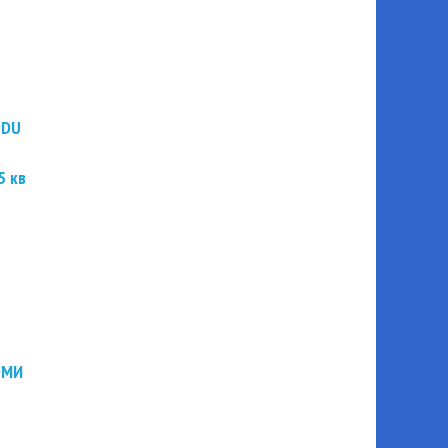
PDU
5 кв
ЭМИ