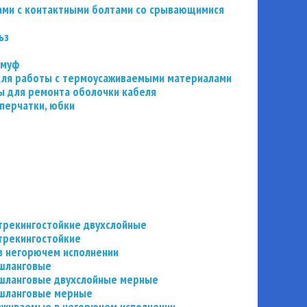
ьзами с контактными болтами со срывающимися
ьз
 муф
 для работы с термоусаживаемыми материалами
 для ремонта оболочки кабеля
перчатки, юбки
трекингостойкие двухслойные
трекингостойкие
в негорючем исполнении
 шланговые
шланговые двухслойные мерные
 шланговые мерные
аживаемые в негорючем исполнении