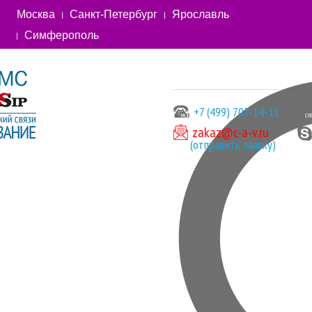
Москва
Санкт-Петербург
Ярославль
Симферополь
+7 (499) 707-14-11
zakaz@c-a-v.ru
(отправить заявку)