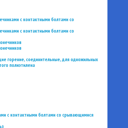
нечниками с контактными болтами со
нечниками с контактными болтами со
конечников
конечников
ие горение, соединительные, для одножильных
того полиэтилена
ьзами с контактными болтами со срывающимися
ьз