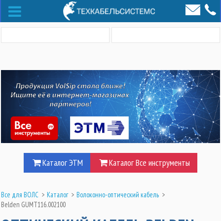
Каталог ЭТМ
Каталог Все инструменты
Все для ВОЛС
>
Каталог
>
Волоконно-оптический кабель
>
Belden GUMT116.002100