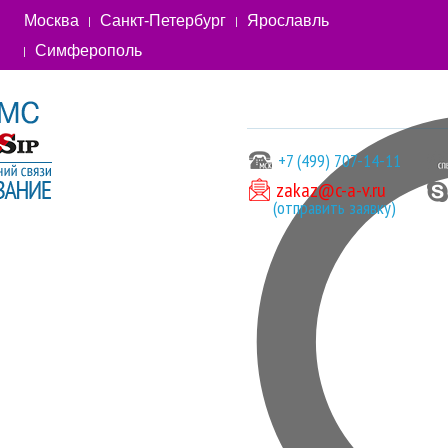
Москва
Санкт-Петербург
Ярославль
Симферополь
+7 (499) 707-14-11
zakaz@c-a-v.ru
(отправить заявку)