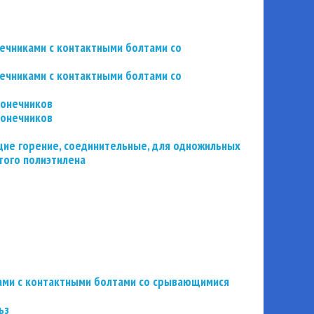
нечниками с контактными болтами со
нечниками с контактными болтами со
конечников
конечников
ие горение, соединительные, для одножильных
того полиэтилена
ьзами с контактными болтами со срывающимися
ьз