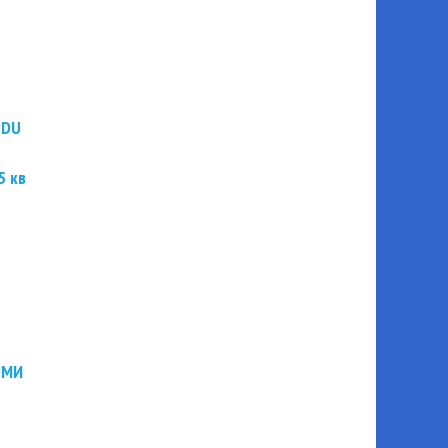
PDU
5 кв
ЭМИ