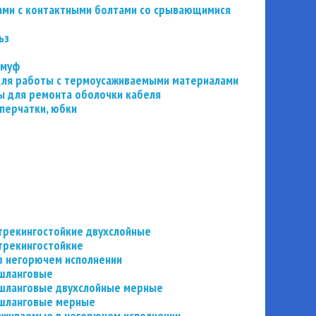
ьзами с контактными болтами со срывающимися
ьз
 муф
 для работы с термоусаживаемыми материалами
 для ремонта оболочки кабеля
перчатки, юбки
трекингостойкие двухслойные
трекингостойкие
в негорючем исполнении
 шланговые
шланговые двухслойные мерные
 шланговые мерные
аживаемые в негорючем исполнении