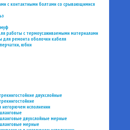
ьзами с контактными болтами со срывающимися
ьз
 муф
 для работы с термоусаживаемыми материалами
 для ремонта оболочки кабеля
перчатки, юбки
трекингостойкие двухслойные
трекингостойкие
в негорючем исполнении
 шланговые
шланговые двухслойные мерные
 шланговые мерные
аживаемые в негорючем исполнении