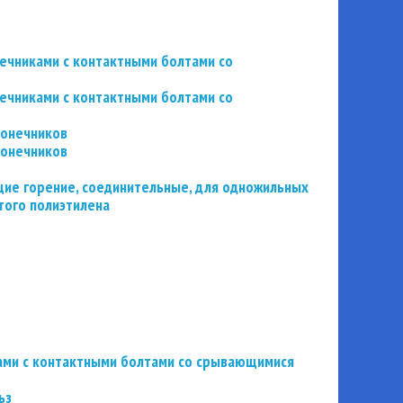
нечниками с контактными болтами со
нечниками с контактными болтами со
конечников
конечников
ие горение, соединительные, для одножильных
того полиэтилена
ьзами с контактными болтами со срывающимися
ьз