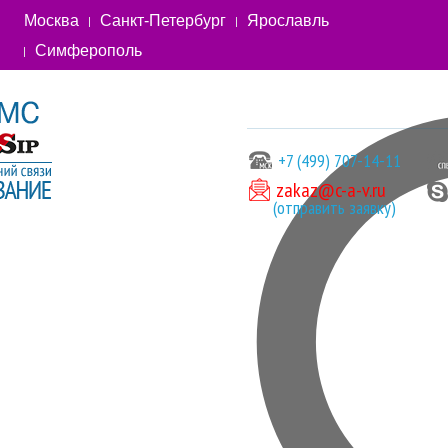
Москва
Санкт-Петербург
Ярославль
Симферополь
+7 (499) 707-14-11
zakaz@c-a-v.ru
(отправить заявку)