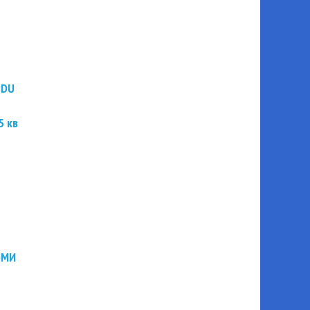
PDU
5 кв
ЭМИ